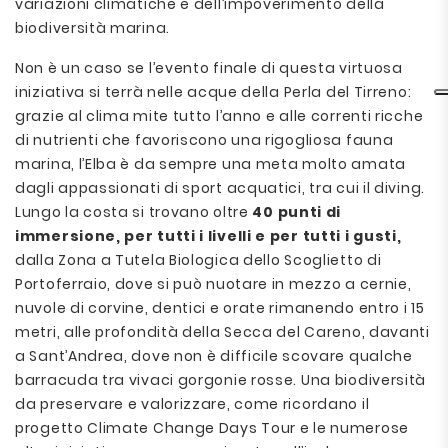
variazioni climatiche e dell’impoverimento della
biodiversità marina.
Non è un caso se l’evento finale di questa virtuosa
iniziativa si terrà nelle acque della Perla del Tirreno:
grazie al clima mite tutto l’anno e alle correnti ricche
di nutrienti che favoriscono una rigogliosa fauna
marina, l’Elba è da sempre una meta molto amata
dagli appassionati di sport acquatici, tra cui il diving.
Lungo la costa si trovano oltre
40 punti di
immersione, per tutti i livelli e per tutti i gusti,
dalla Zona a Tutela Biologica dello Scoglietto di
Portoferraio, dove si può nuotare in mezzo a cernie,
nuvole di corvine, dentici e orate rimanendo entro i 15
metri, alle profondità della Secca del Careno, davanti
a Sant’Andrea, dove non è difficile scovare qualche
barracuda tra vivaci gorgonie rosse. Una biodiversità
da preservare e valorizzare, come ricordano il
progetto Climate Change Days Tour e le numerose