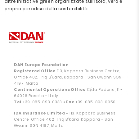
altre iniziative green organizzate sull’isola, vero e
proprio paradiso della sostenibilità.
DAN Europe Foundation
Registered Office
113, Kappara Business Centre,
Office 402, Triq B’Kara, Kappara - San Gwann SGN
4197, Malta
Continental Operations Office
C/da Padune, 11 -
64026 Roseto - Italy
Tel
+39-085-893-0333
• Fax
+39-085-893-0050
IDA Insurance Limited -
113, Kappara Business
Centre, Office 402, Triq B’Kara, Kappara - San
Gwann SGN 4197, Malta