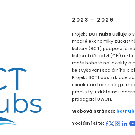
2023 - 2026
Projekt
BCThubs
usiluje o
modré ekonomiky zúčastn
kultury (BCT) podporující
kulturní dědictví (CH) a z
moře bohatá na lokality a a
ke zvyšování sociálního bla
Projekt BCThubs si klade z
excelence technologie modr
produkty, udržitelnou ochra
propagaci UWCH.
Webová stránka:
bcthub
Sociální sítě: