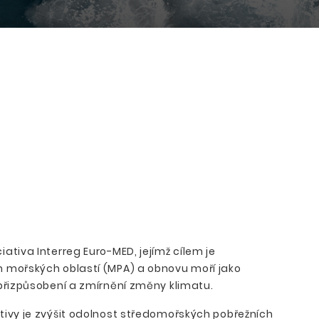
ciativa Interreg Euro-MED, jejímž cílem je
h mořských oblastí (MPA) a obnovu moří jako
 přizpůsobení a zmírnění změny klimatu.
tivy je zvýšit odolnost středomořských pobřežních