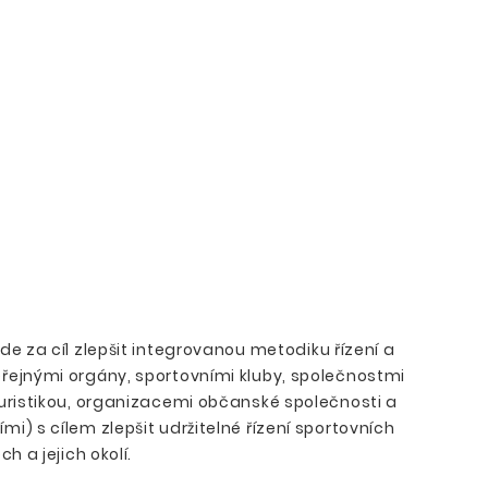
ade za cíl zlepšit integrovanou metodiku řízení a
řejnými orgány, sportovními kluby, společnostmi
turistikou, organizacemi občanské společnosti a
i) s cílem zlepšit udržitelné řízení sportovních
h a jejich okolí.