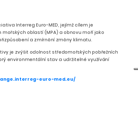
ciativa Interreg Euro-MED, jejímž cílem je
h mořských oblastí (MPA) a obnovu moří jako
 přizpůsobení a zmírnění změny klimatu.
tivy je zvýšit odolnost středomořských pobřežních
brý environmentální stav a udržitelné využívání
hange.interreg-euro-med.eu/