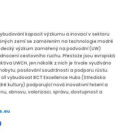
 vybudování kapacit výzkumu a inovací v sektoru
ěných zemí se zaměřením na technologie modré
 vědecký výzkum zaměřený na podvodní (UW)
hodnocení cestovního ruchu. Přestože jsou evropská
ktiva UWCH, jen několik z nich je trvale využíváno
hobytu, posilování soudržnosti a podporu růstu.
a cíl vybudovat BCT Excellence Hubs (Střediska
é kultury) podporující nová inovativní řešení a
nu, obnovu, valorizaci, správu, dostupnost a
s.eu