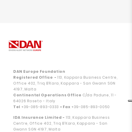
DAN Europe Foundation
Registered Office
-
113, Kappara Business Centre,
Office 402, Triq B’Kara, Kappara - San Gwann SGN
4197, Malta
Continental Operations Office
C/da Padune, 11 -
64026 Roseto - Italy
Tel
+39-085-893-0333
• Fax
+39-085-893-0050
IDA Insurance Limited -
113, Kappara Business
Centre, Office 402, Triq B’Kara, Kappara - San
Gwann SGN 4197, Malta