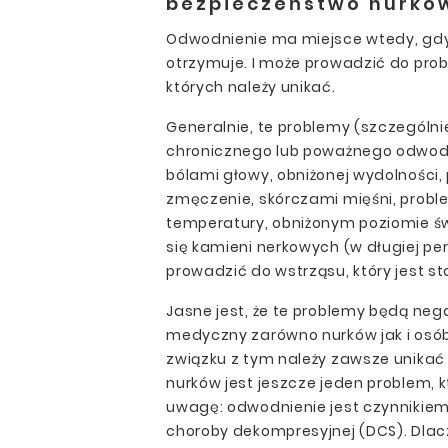
bezpieczeństwo nurko
Odwodnienie ma miejsce wtedy, gdy c
otrzymuje. I może prowadzić do pr
których należy unikać.
Generalnie, te problemy (szczególn
chronicznego lub poważnego odwod
bólami głowy, obniżonej wydolności,
zmęczenie, skórczami mięśni, probl
temperatury, obniżonym poziomie ś
się kamieni nerkowych (w długiej p
prowadzić do wstrząsu, który jest s
Jasne jest, że te problemy będą ne
medyczny zarówno nurków jak i osób
związku z tym należy zawsze unikać
nurków jest jeszcze jeden problem, 
uwagę: odwodnienie jest czynnikiem
choroby dekompresyjnej (DCS). Dla