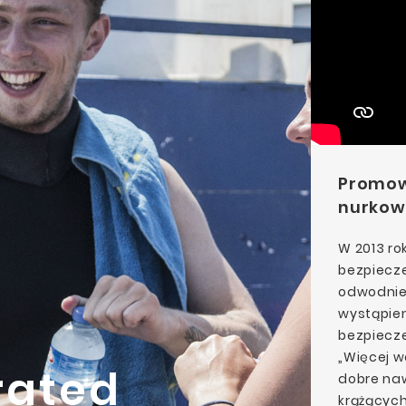
Promow
nurkow
W 2013 ro
bezpiecz
odwodnien
wystąpien
bezpiecze
„Więcej w
rated
dobre na
krążących