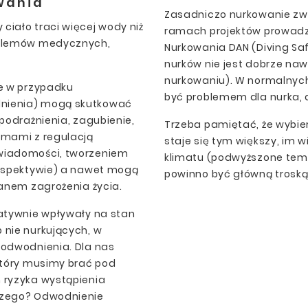
wania
Zasadniczo nurkowanie zwi
iało traci więcej wody niż
ramach projektów prowadz
oblemów medycznych,
Nurkowania DAN (Diving Saf
nurków nie jest dobrze na
nurkowaniu). W normalnyc
ie w przypadku
być problemem dla nurka, a
nienia) mogą skutkować
 podrażnienia, zagubienie,
Trzeba pamiętać, że wybier
emami z regulacją
staje się tym większy, im 
wiadomości, tworzeniem
klimatu (podwyższone tem
erspektywie) a nawet mogą
powinno być główną troską
tanem zagrożenia życia.
gatywnie wpływały na stan
 nie nurkujących, w
 odwodnienia. Dla nas
który musimy brać pod
 ryzyka wystąpienia
czego? Odwodnienie