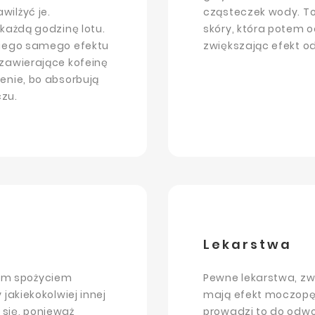
ilżyć je.
cząsteczek wody. To
 każdą godzinę lotu.
skóry, która potem o
kiego samego efektu
zwiększając efekt o
 zawierające kofeinę
enie, bo absorbują
czu.
Lekarstwa
ym spożyciem
Pewne lekarstwa, zw
jakiekokolwiej innej
mają efekt moczopędn
się, ponieważ
prowadzi to do odwo