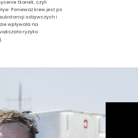
ycenie tkanek, czyli
ływ. Ponieważ krew jest po
 substancji odżywczych i
zie wpływała na
iększała ryzyko
.