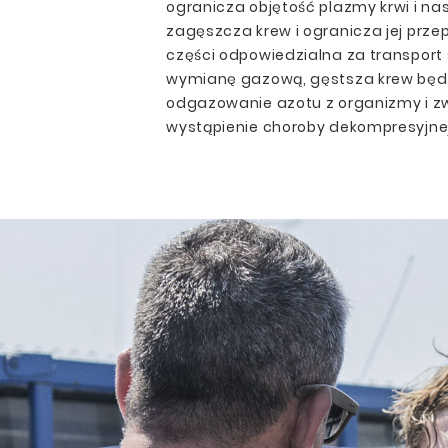
ogranicza objętość plazmy krwi i nas
zagęszcza krew i ogranicza jej przep
części odpowiedzialna za transport
wymianę gazową, gęstsza krew będ
odgazowanie azotu z organizmy i zw
wystąpienie choroby dekompresyjnej