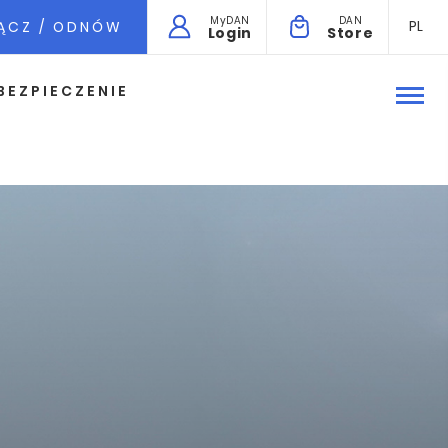
MyDAN
DAN
PL
ĄCZ / ODNÓW
Login
Store
BEZPIECZENIE