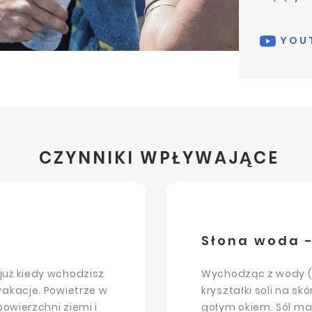
YOUT
CZYNNIKI WPŁYWAJĄCE
Słona woda -
już kiedy wchodzisz
Wychodząc z wody (
wakacje. Powietrze w
kryształki soli na s
powierzchni ziemi i
gołym okiem. Sól m