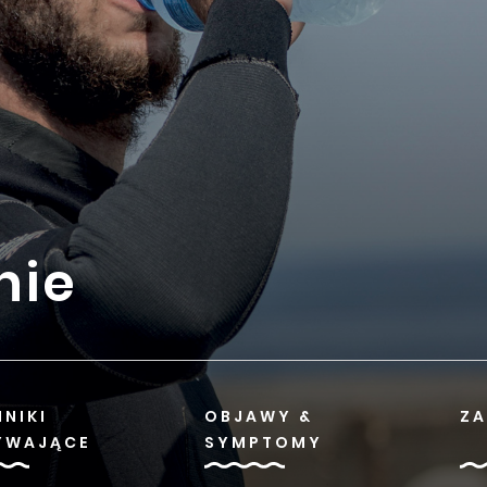
nie
NIKI
OBJAWY &
ZA
YWAJĄCE
SYMPTOMY