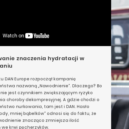
anie znaczenia hydratacji w
aniu
ku DAN Europe rozpoczął kampanię
eństwa nazwaną „Nawodnienie”. Dlaczego? Bo
ie jest czynnikiem zwiększającym ryzyko
ia choroby dekompresyjnej. A gdzie chodzi o
ństwo nurkowania, tam jest i DAN. Hasło
ody, mniej bąbelków” odnosi się do faktu, że
wodnienie znacząco zmniejsza ilość
 we krwi pęcherzyków.