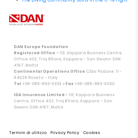
The Diving Community Joins in the C-19 Fight
DAN Europe Foundation
Registered Office
-
113, Kappara Business Centre,
Office 402, Triq B’Kara, Kappara - San Gwann SGN
4197, Malta
Continental Operations Office
C/da Padune, 11 -
64026 Roseto - Italy
Tel
+39-085-893-0333
• Fax
+39-085-893-0050
IDA Insurance Limited -
113, Kappara Business
Centre, Office 402, Triq B’Kara, Kappara - San
Gwann SGN 4197, Malta
Termini di utilizzo
Privacy Policy
Cookies