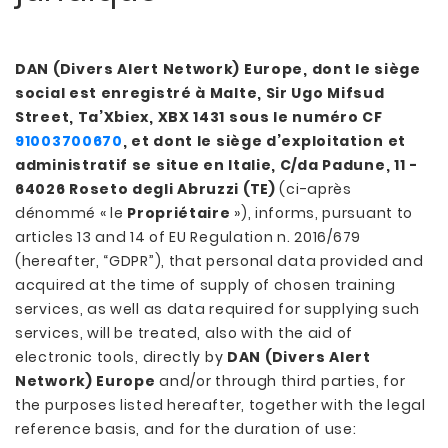
DAN (Divers Alert Network) Europe, dont le siège
social est enregistré à Malte, Sir Ugo Mifsud
Street, Ta’Xbiex, XBX 1431 sous le numéro CF
91003700670
, et dont le siège d’exploitation et
administratif se situe en Italie, C/da Padune, 11 -
64026 Roseto degli Abruzzi (TE)
(ci-après
dénommé « le
Propriétaire
»), informs, pursuant to
articles 13 and 14 of EU Regulation n. 2016/679
(hereafter, “GDPR”), that personal data provided and
acquired at the time of supply of chosen training
services, as well as data required for supplying such
services, will be treated, also with the aid of
electronic tools, directly by
DAN (Divers Alert
Network) Europe
and/or through third parties, for
the purposes listed hereafter, together with the legal
reference basis, and for the duration of use: