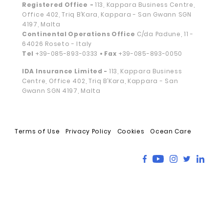
Registered Office
-
113, Kappara Business Centre,
Office 402, Triq B’Kara, Kappara - San Gwann SGN
4197, Malta
Continental Operations Office
C/da Padune, 11 -
64026 Roseto - Italy
Tel
+39-085-893-0333
• Fax
+39-085-893-0050
IDA Insurance Limited -
113, Kappara Business
Centre, Office 402, Triq B’Kara, Kappara - San
Gwann SGN 4197, Malta
Terms of Use
Privacy Policy
Cookies
Ocean Care