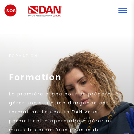
URGENCE
FORMATION
Formation
La première étape pour se préparer à
gérer une situation d’urgence est la
formation. Les cours DAN vous
permettent d'apprendre à gérer au
mieux les premières phases du