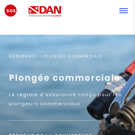
URGENCE
ASSURANCE
- PLONGÉE COMMERCIALE
Plongée commerciale
Le régime d’assurance conçu pour les
plongeurs commerciaux