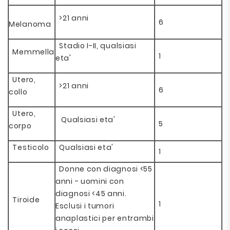
>21 anni
6
Melanoma
Stadio I-II, qualsiasi
Memmella
1
eta'
Utero,
>21 anni
6
collo
Utero,
Qualsiasi eta'
5
corpo
Testicolo
Qualsiasi eta'
1
Donne con diagnosi <55
anni - uomini con
diagnosi <45 anni.
Tiroide
1
Esclusi i tumori
anaplastici per entrambi