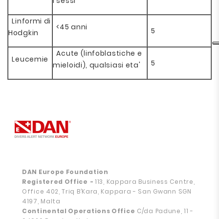
i sessi
Linformi di
<45 anni
5
Hodgkin
Acute (linfoblastiche e
Leucemie
5
mieloidi), qualsiasi eta'
DAN Europe Foundation
Registered Office
-
113, Kappara Business Centre,
Office 402, Triq B’Kara, Kappara - San Gwann SGN
4197, Malta
Continental Operations Office
C/da Padune, 11 -