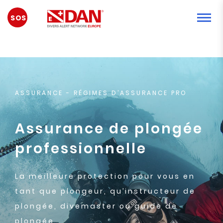
URGENCE
ASSURANCE
- RÉGIMES D’ASSURANCE PRO
Assurance de plongée
professionnelle
La meilleure protection pour vous en
tant que plongeur, qu’instructeur de
plongée, divemaster ou guide de
plongée.