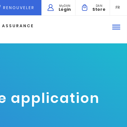
MyDAN
DAN
FR
/ RENOUVELER
Login
Store
ASSURANCE
e application