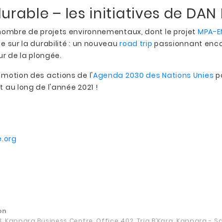
urable – les initiatives de DAN
nombre de projets environnementaux, dont le projet
MPA-E
 sur la durabilité : un nouveau
road trip
passionnant enco
ur de la plongée.
romotion des actions de l'
Agenda 2030 des Nations Unies
po
t au long de l'année 2021 !
.org
on
13, Kappara Business Centre, Office 402, Triq B’Kara, Kappara - 