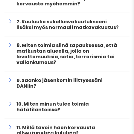
korvausta myöhemmin?
Kuuluuko sukellusvakuutukseeni
lisäksi myös normaali matkavakuutus?
Miten toimia siinä tapauksessa, että
matkustan alueella, jolla on
levottomuuksia, sotia, terrorismia tai
vallankumous?
Saanko jäsenkortin liittyessäni
DANiin?
Miten minun tulee toimia
hätätilanteissa?
Millä tavoin haen korvausta
aiheutuneista kuluista?