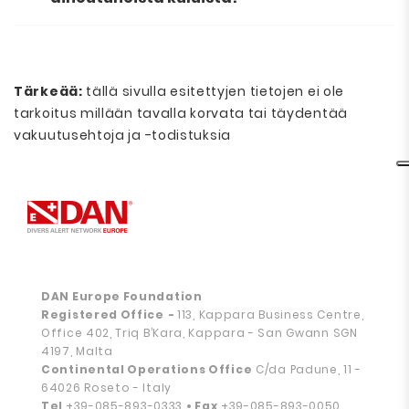
Tärkeää:
tällä sivulla esitettyjen tietojen ei ole
tarkoitus millään tavalla korvata tai täydentää
vakuutusehtoja ja -todistuksia
DAN Europe Foundation
Registered Office
-
113, Kappara Business Centre,
Office 402, Triq B’Kara, Kappara - San Gwann SGN
4197, Malta
Continental Operations Office
C/da Padune, 11 -
64026 Roseto - Italy
Tel
+39-085-893-0333
• Fax
+39-085-893-0050