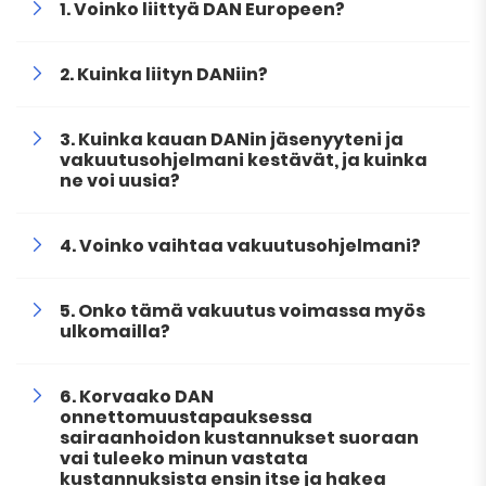
Voinko liittyä DAN Europeen?
Kuinka liityn DANiin?
Kuinka kauan DANin jäsenyyteni ja
vakuutusohjelmani kestävät, ja kuinka
ne voi uusia?
Voinko vaihtaa vakuutusohjelmani?
Onko tämä vakuutus voimassa myös
ulkomailla?
Korvaako DAN
onnettomuustapauksessa
sairaanhoidon kustannukset suoraan
vai tuleeko minun vastata
kustannuksista ensin itse ja hakea