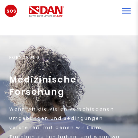
NOTFALL
FORSCHUNG
Medizinische
Forschung
Wenn wir die vielen verschiedenen
Umgebungen und Bedingungen
verstehen, mit denen wir beim
Tauchen zu tun haben, und wenn wir