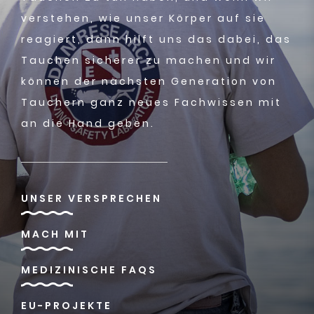
verstehen, wie unser Körper auf sie
reagiert, dann hilft uns das dabei, das
Tauchen sicherer zu machen und wir
können der nächsten Generation von
Tauchern ganz neues Fachwissen mit
an die Hand geben.
UNSER VERSPRECHEN
MACH MIT
MEDIZINISCHE FAQS
EU-PROJEKTE