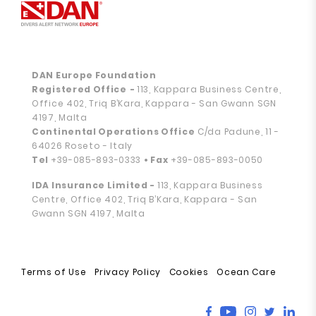
DAN Europe Foundation
Registered Office
-
113, Kappara Business Centre,
Office 402, Triq B’Kara, Kappara - San Gwann SGN
4197, Malta
Continental Operations Office
C/da Padune, 11 -
64026 Roseto - Italy
Tel
+39-085-893-0333
• Fax
+39-085-893-0050
IDA Insurance Limited -
113, Kappara Business
Centre, Office 402, Triq B’Kara, Kappara - San
Gwann SGN 4197, Malta
Terms of Use
Privacy Policy
Cookies
Ocean Care