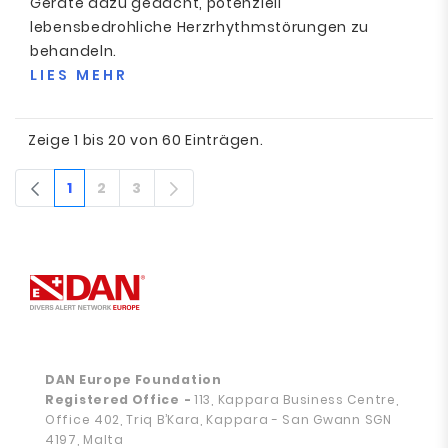
Geräte dazu gedacht, potenziell
lebensbedrohliche Herzrhythmstörungen zu
behandeln.
LIES MEHR
Zeige 1 bis 20 von 60 Einträgen.
1
2
3
Seite
Seite
Seite
DAN Europe Foundation
Registered Office
-
113, Kappara Business Centre,
Office 402, Triq B’Kara, Kappara - San Gwann SGN
4197, Malta