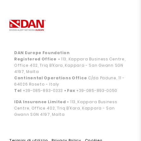
DAN Europe Foundation
Registered Office
-
113, Kappara Business Centre,
Office 402, Triq B’Kara, Kappara - San Gwann SGN
4197, Malta
Continental Operations Office
C/da Padune, 11 -
64026 Roseto - Italy
Tel
+39-085-893-0333
• Fax
+39-085-893-0050
IDA Insurance Limited -
113, Kappara Business
Centre, Office 402, Triq B’Kara, Kappara - San
Gwann SGN 4197, Malta
Termini di utilizzo
Privacy Policy
Cookies