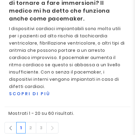
di tornare a fare immersioni? Il
medico mi ha detto che funziona
anche come pacemaker.
I dispositivi cardiaci impiantabili sono molto utili
per i pazienti ad alto rischio di tachicardia
ventricolare, fibrillazione ventricolare, o altri tipi di
aritmia che possono portare a un arresto
cardiaco improvviso. Il pacemaker aumenta il
ritmo cardiaco se questo si abbassa a un livello
insufficiente. Con o senza il pacemaker, i
dispositivi interni vengono impiantati in caso di
difetti cardiaci.
SCOPRI DI PIÙ
Mostrati 1 - 20 su 60 risultati.
1
2
3
Pagina
Pagina
Pagina