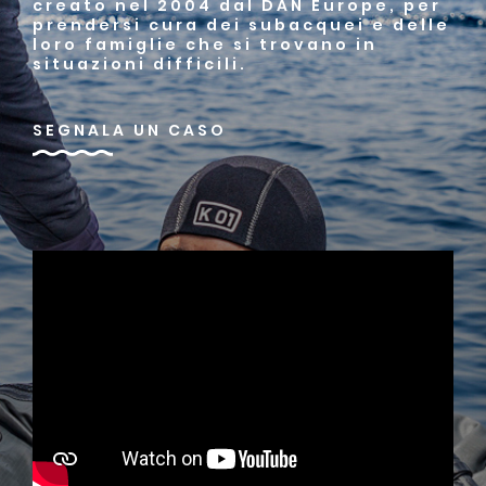
creato nel 2004 dal DAN Europe, per
prendersi cura dei subacquei e delle
loro famiglie che si trovano in
situazioni difficili.
SEGNALA UN CASO