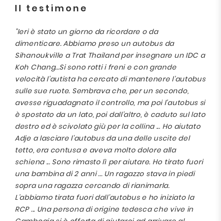
Il testimone
"Ieri è stato un giorno da ricordare o da
dimenticare. Abbiamo preso un autobus da
Sihanoukville a Trat Thailand per insegnare un IDC a
Koh Chang...Si sono rotti i freni e con grande
velocità l'autista ha cercato di mantenere l'autobus
sulle sue ruote. Sembrava che, per un secondo,
avesse riguadagnato il controllo, ma poi l'autobus si
è spostato da un lato, poi dall'altro, è caduto sul lato
destro ed è scivolato giù per la collina ... Ho aiutato
Adje a lasciare l'autobus da una delle uscite del
tetto, era contusa e aveva molto dolore alla
schiena ... Sono rimasto lì per aiutare. Ho tirato fuori
una bambina di 2 anni ... Un ragazzo stava in piedi
sopra una ragazza cercando di rianimarla.
L'abbiamo tirata fuori dall'autobus e ho iniziato la
RCP ... Una persona di origine tedesca che vive in