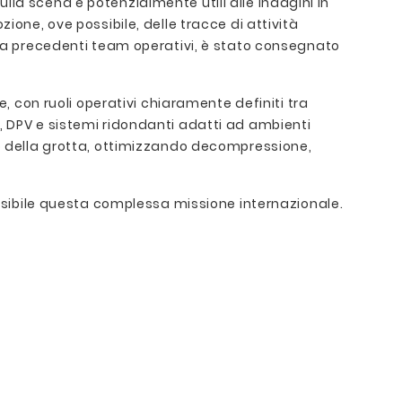
sulla scena e potenzialmente utili alle indagini in
ione, ove possibile, delle tracce di attività
 e a precedenti team operativi, è stato consegnato
con ruoli operativi chiaramente definiti tra
, DPV e sistemi ridondanti adatti ad ambienti
no della grotta, ottimizzando decompressione,
ossibile questa complessa missione internazionale.