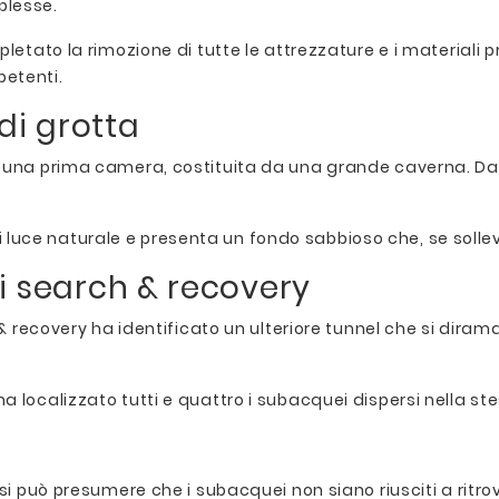
plesse.
etato la rimozione di tutte le attrezzature e i materiali pre
petenti.
di grotta
so una prima camera, costituita da una grande caverna. 
ce naturale e presenta un fondo sabbioso che, se sollevato
di search & recovery
h & recovery ha identificato un ulteriore tunnel che si dir
 localizzato tutti e quattro i subacquei dispersi nella st
si può presumere che i subacquei non siano riusciti a ritro