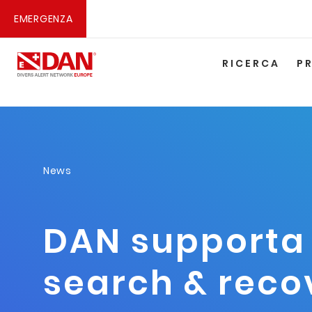
EMERGENZA
RICERCA
P
News
DAN supporta l
search & reco