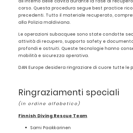
all’interno delle cavità durante la fase di recupero,
corso. Questa procedura segue best practice riconos
precedenti. Tutto il materiale recuperato, compre
alla Polizia maldiviana.
Le operazioni subacquee sono state condotte seco
attività di recupero, supporto safety e documenta
profondi e ostruiti. Queste tecnologie hanno cons
mobilità e sicurezza operativa.
DAN Europe desidera ringraziare di cuore tutte le 
Ringraziamenti speciali
(in ordine alfabetico)
Finnish Diving Rescue Team
Sami Paakkarinen