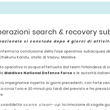
erazioni search & recovery su
nazionale si conclude dopo 4 giorni di attivit
nferma la conclusione della fase operativa subacquea del
 Dhekunu Kandu, atollo di Vaavu, Maldive.
nto operativo in acqua effettuato dal team finlandese di 
 la
Maldives National Defence Force
e le autorità italia
iù impegnative rispetto ai giorni precedenti, con forte ven
circa 1 ora e 30 minuti più tardi del previsto e ha previsto 
e.
la cosiddetta
scene clean-up
: la rimozione di sagole g