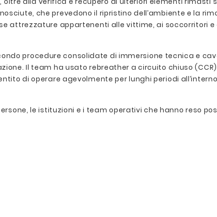
 oltre alla verifica e recupero di ulteriori elementi rimasti 
ciute, che prevedono il ripristino dell’ambiente e la rimoz
se attrezzature appartenenti alle vittime, ai soccorritori
ndo procedure consolidate di immersione tecnica e cave, 
zione. Il team ha usato rebreather a circuito chiuso (CCR)
entito di operare agevolmente per lunghi periodi all’inter
persone, le istituzioni e i team operativi che hanno reso p