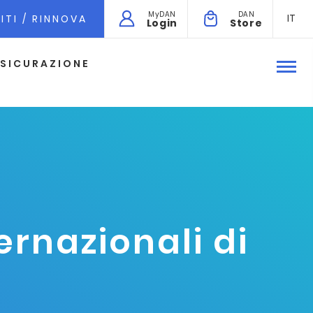
MyDAN
DAN
IT
ITI / RINNOVA
Login
Store
SICURAZIONE
ernazionali di
e