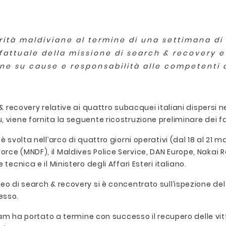
rità maldiviane al termine di una settimana d
attuale della missione di search & recovery e 
e su cause e responsabilità alle competenti a
h & recovery relative ai quattro subacquei italiani dispersi
 viene fornita la seguente ricostruzione preliminare dei fa
è svolta nell’arco di quattro giorni operativi (dal 18 al 21
ce (MNDF), il Maldives Police Service, DAN Europe, Nakai R
ecnica e il Ministero degli Affari Esteri italiano.
o di search & recovery si è concentrato sull’ispezione del 
esso.
team ha portato a termine con successo il recupero delle vitt