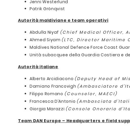
Jenni Westerlund
Patrik Grönqvist
Autorità maldiviane e team operativi
Abdulla Niyaf
(Chief Medical Officer, A
Ahmed Siyam
(LTC, Director Maritime
Maldives National Defence Force Coast Gua
Unità subacquee della Guardia Costiera e de
Autorità italiane
Alberto Arcidiacono
(Deputy Head of Mis
Damiano Francovigh
(Ambasciatore d’It
Filippo Romano
(Counselor, MAECI)
Francesca D’Antonio
(Ambasciata d’Ital
Giorgia Marazzi
(Console Onorario d’Ita
Team DAN Europe – Headquarters e field sup