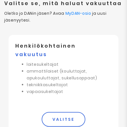
Valitse se, mitä haluat vakuuttaa
Oletko jo DANin jäsen? Avaa
MyDAN-osio
ja uusi
jäsenyytesi.
Henkilökohtainen
vakuutus
laitesukeltajat
ammattilaiset (kouluttajat,
apukouluttajat, sukellusoppaat)
tekniikkasukeltajat
vapaasukeltajat
VALITSE