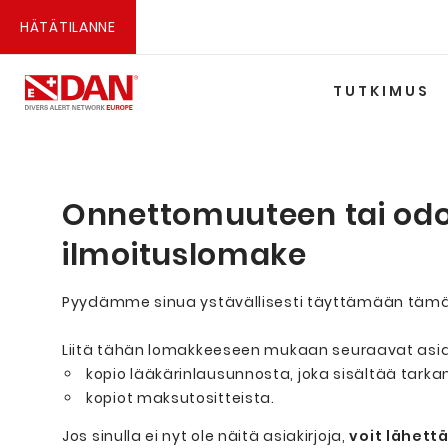
HÄTÄTILANNE
TUTKIMUS
Onnettomuuteen tai odo
ilmoituslomake
Pyydämme sinua ystävällisesti täyttämään tämän
Liitä tähän lomakkeeseen mukaan seuraavat asiak
kopio lääkärinlausunnosta, joka sisältää tarkan
kopiot maksutositteista.
Jos sinulla ei nyt ole näitä asiakirjoja,
voit lähet