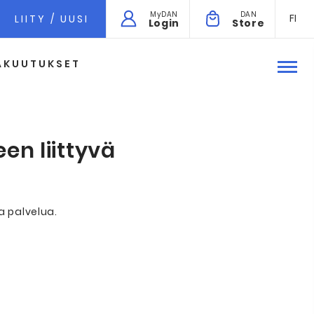
MyDAN
DAN
FI
LIITY / UUSI
Login
Store
AKUUTUKSET
n liittyvä
 palvelua.