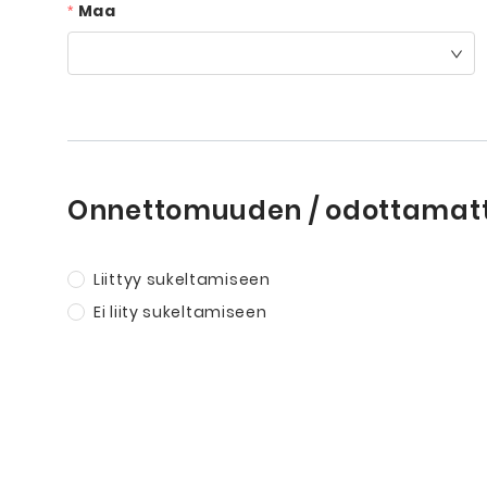
Maa
Onnettomuuden / odottamat
Liittyy sukeltamiseen
Ei liity sukeltamiseen