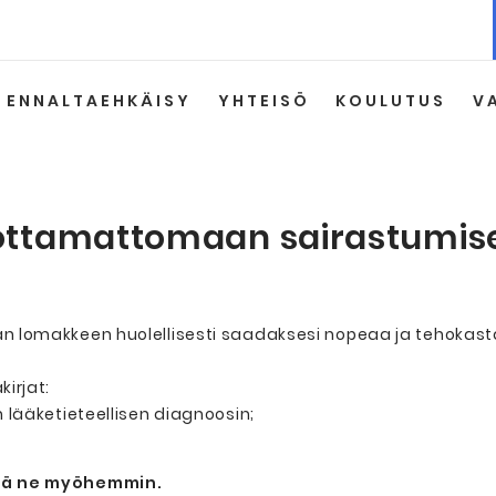
ENNALTAEHKÄISY
YHTEISÖ
KOULUTUS
V
ttamattomaan sairastumisee
 lomakkeen huolellisesti saadaksesi nopeaa ja tehokasta
irjat:
 lääketieteellisen diagnoosin;
tää ne myöhemmin.