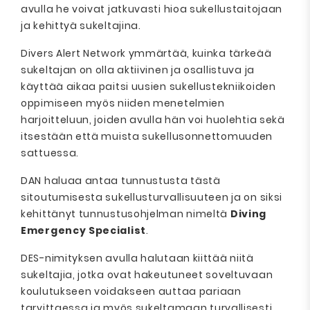
avulla he voivat jatkuvasti hioa sukellustaitojaan
ja kehittyä sukeltajina.
Divers Alert Network ymmärtää, kuinka tärkeää
sukeltajan on olla aktiivinen ja osallistuva ja
käyttää aikaa paitsi uusien sukellustekniikoiden
oppimiseen myös niiden menetelmien
harjoitteluun, joiden avulla hän voi huolehtia sekä
itsestään että muista sukellusonnettomuuden
sattuessa.
DAN haluaa antaa tunnustusta tästä
sitoutumisesta sukellusturvallisuuteen ja on siksi
kehittänyt tunnustusohjelman nimeltä
Diving
Emergency Specialist
.
DES-nimityksen avulla halutaan kiittää niitä
sukeltajia, jotka ovat hakeutuneet soveltuvaan
koulutukseen voidakseen auttaa pariaan
tarvittaessa ja myös sukeltamaan turvallisesti.