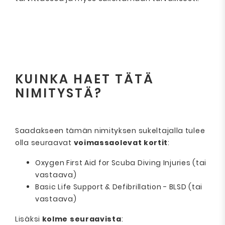
KUINKA HAET TÄTÄ
NIMITYSTÄ?
Saadakseen tämän nimityksen sukeltajalla tulee
olla seuraavat
voimassaolevat kortit
:
Oxygen First Aid for Scuba Diving Injuries (tai
vastaava)
Basic Life Support & Defibrillation - BLSD (tai
vastaava)
Lisäksi
kolme seuraavista
: