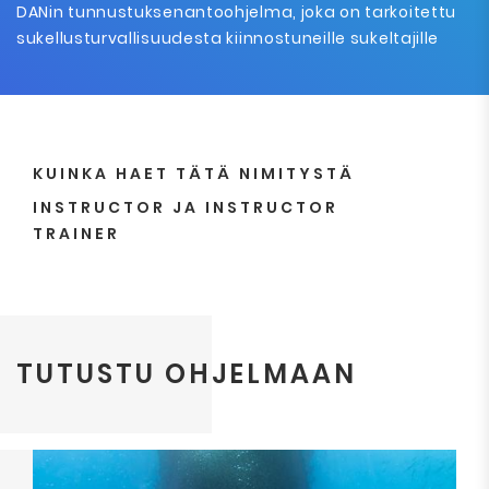
DANin tunnustuksenantoohjelma, joka on tarkoitettu
sukellusturvallisuudesta kiinnostuneille sukeltajille
KUINKA HAET TÄTÄ NIMITYSTÄ
INSTRUCTOR JA INSTRUCTOR
TRAINER
TUTUSTU OHJELMAAN