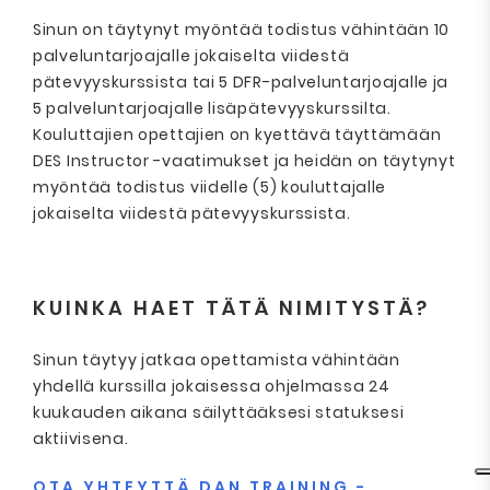
Sinun on täytynyt myöntää todistus vähintään 10
palveluntarjoajalle jokaiselta viidestä
pätevyyskurssista tai 5 DFR-palveluntarjoajalle ja
5 palveluntarjoajalle lisäpätevyyskurssilta.
Kouluttajien opettajien on kyettävä täyttämään
DES Instructor -vaatimukset ja heidän on täytynyt
myöntää todistus viidelle (5) kouluttajalle
jokaiselta viidestä pätevyyskurssista.
KUINKA HAET TÄTÄ NIMITYSTÄ?
Sinun täytyy jatkaa opettamista vähintään
yhdellä kurssilla jokaisessa ohjelmassa 24
kuukauden aikana säilyttääksesi statuksesi
aktiivisena.
OTA YHTEYTTÄ DAN TRAINING -