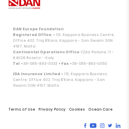
DAN Europe Foundation
Registered Office
-
113, Kappara Business Centre,
Office 402, Triq B’Kara, Kappara - San Gwann SGN
4197, Malta
Continental Operations Office
C/da Padune, 11 -
64026 Roseto - Italy
Tel
+39-085-893-0333
• Fax
+39-085-893-0050
IDA Insurance Limited -
113, Kappara Business
Centre, Office 402, Triq B’Kara, Kappara - San
Gwann SGN 4197, Malta
Terms of Use
Privacy Policy
Cookies
Ocean Care