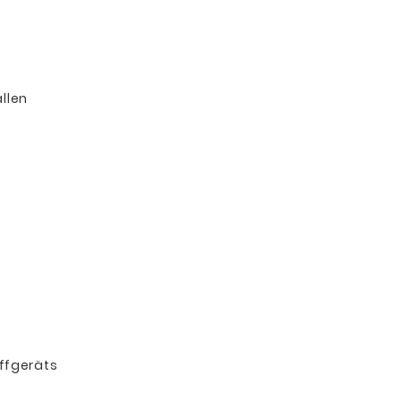
llen
ffgeräts