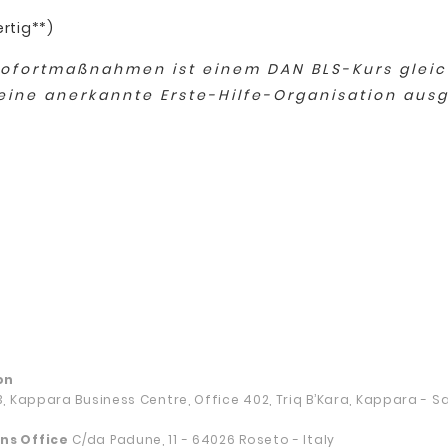
ertig**)
Sofortmaßnahmen ist einem DAN BLS-Kurs gleic
 eine anerkannte Erste-Hilfe-Organisation ausge
on
13, Kappara Business Centre, Office 402, Triq B’Kara, Kappara - 
ns Office
C/da Padune, 11 - 64026 Roseto - Italy