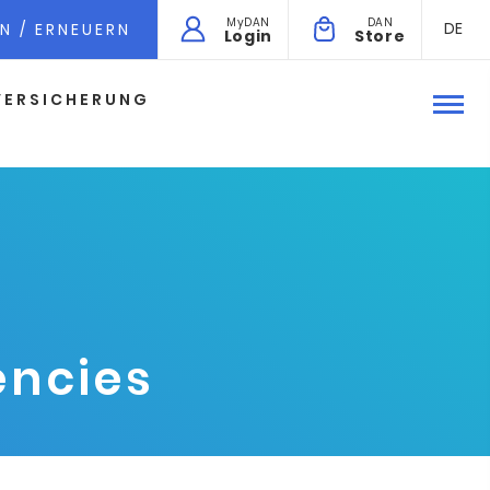
MyDAN
DAN
DE
N / ERNEUERN
Login
Store
VERSICHERUNG
encies