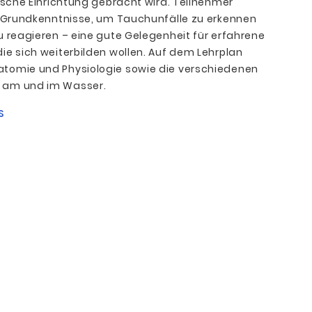
nische Einrichtung gebracht wird. Teilnehmer
n Grundkenntnisse, um Tauchunfälle zu erkennen
u reagieren – eine gute Gelegenheit für erfahrene
ie sich weiterbilden wollen. Auf dem Lehrplan
tomie und Physiologie sowie die verschiedenen
 am und im Wasser.
S