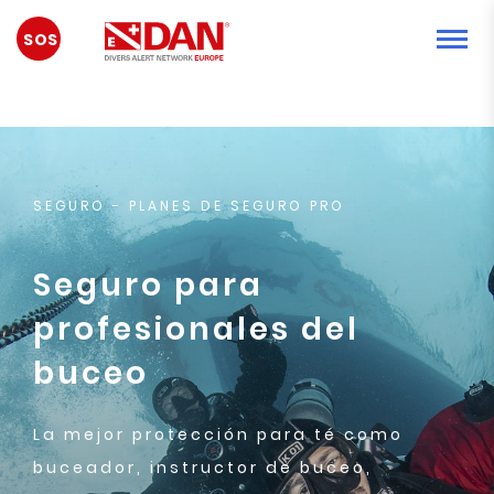
EMERGENCIA
SEGURO
- PLANES DE SEGURO PRO
Seguro para
profesionales del
buceo
La mejor protección para té como
buceador, instructor de buceo,