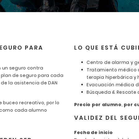
SEGURO PARA
LO QUE ESTÁ CUB
Centro de alarma y g
 un seguro contra
Tratamiento médico 
un plan de seguro para cada
terapia hiperbárica y 
 de la asistencia de DAN
Evacuación médica d
Búsqueda & Rescate d
 buceo recreativo, por lo
Precio por alumno
,
por c
to como cada alumno
VALIDEZ DEL SEG
Fecha de inicio