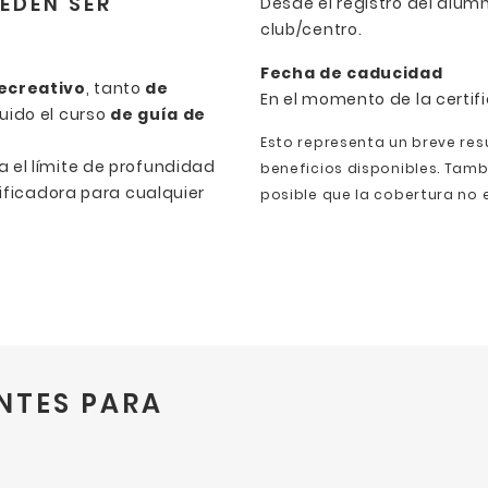
EDEN SER
Desde el registro del alumn
club/centro.
Fecha de caducidad
ecreativo
, tanto
de
En el momento de la certif
luido el curso
de guía de
Esto representa un breve re
ta el límite de profundidad
beneficios disponibles. Tamb
tificadora para cualquier
posible que la cobertura no e
NTES PARA