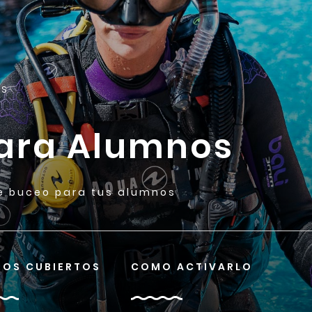
OS
ara Alumnos
e buceo para tus alumnos
SOS CUBIERTOS
COMO ACTIVARLO