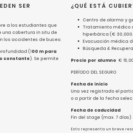
EDEN SER
¿QUÉ ESTÁ CUBIE
Centro de alarma y g
re a los estudiantes que
Tratamiento médico d
 una cobertura in situ de
hiperbárica (€ 30,000
n los accidentes de buceo.
Evacuación médica d
Búsqueda & Recuperac
 profundidad (1
00 m para
so constante
). Se permite
Precio por alumno
€ 15,0
PERÍODO DEL SEGURO
Fecha de inicio
Una vez registrado el parti
o a partir de la fecha sele
Fecha de caducidad
Fin del stage (max. 7 días)
Esto representa un breve re