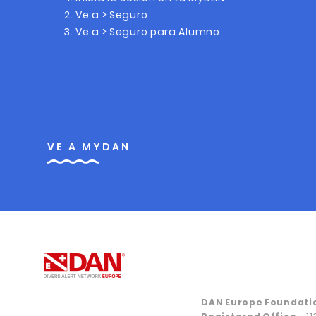
Ve a > Seguro
Ve a > Seguro para Alumno
VE A MYDAN
DAN Europe Foundati