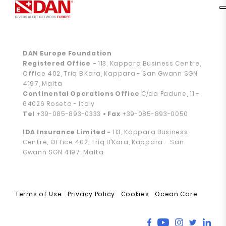
DAN Europe Foundation
Registered Office
-
113, Kappara Business Centre,
Office 402, Triq B’Kara, Kappara - San Gwann SGN
4197, Malta
Continental Operations Office
C/da Padune, 11 -
64026 Roseto - Italy
Tel
+39-085-893-0333
• Fax
+39-085-893-0050
IDA Insurance Limited -
113, Kappara Business
Centre, Office 402, Triq B’Kara, Kappara - San
Gwann SGN 4197, Malta
Terms of Use
Privacy Policy
Cookies
Ocean Care