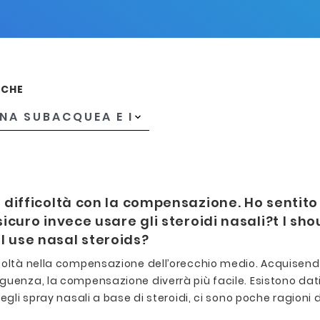
ICHE
difficoltà con la compensazione. Ho sentito
uro invece usare gli steroidi nasali?t I shoul
 I use nasal steroids?
icoltà nella compensazione dell’orecchio medio. Acquisend
uenza, la compensazione diverrà più facile. Esistono dati s
degli spray nasali a base di steroidi, ci sono poche ragion