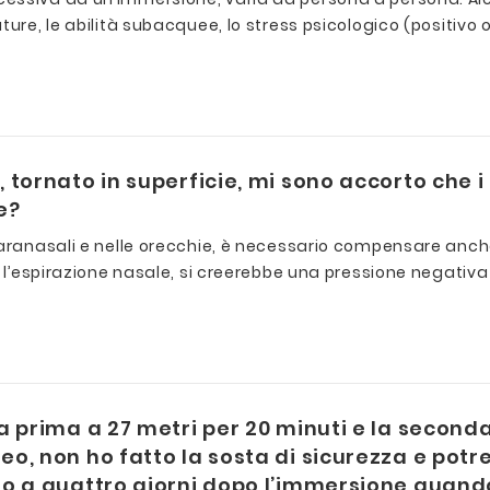
ure, le abilità subacquee, lo stress psicologico (positivo 
tornato in superficie, mi sono accorto che i 
e?
 paranasali e nelle orecchie, è necessario compensare anc
te l’espirazione nasale, si creerebbe una pressione negati
 prima a 27 metri per 20 minuti e la seconda 
, non ho fatto la sosta di sicurezza e potre
o a quattro giorni dopo l’immersione quando 