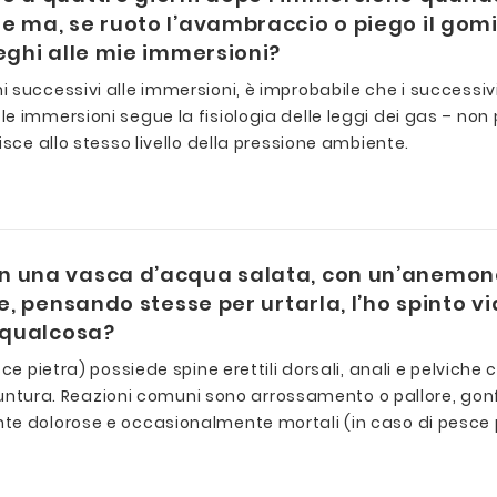
 ma, se ruoto l’avambraccio o piego il gomit
eghi alle mie immersioni?
 successivi alle immersioni, è improbabile che i successiv
 immersioni segue la fisiologia delle leggi dei gas – non 
sce allo stesso livello della pressione ambiente.
n una vasca d’acqua salata, con un’anemone
e, pensando stesse per urtarla, l’ho spinto vi
e qualcosa?
ce pietra) possiede spine erettili dorsali, anali e pelviche 
a puntura. Reazioni comuni sono arrossamento o pallore, go
te dolorose e occasionalmente mortali (in caso di pesce p