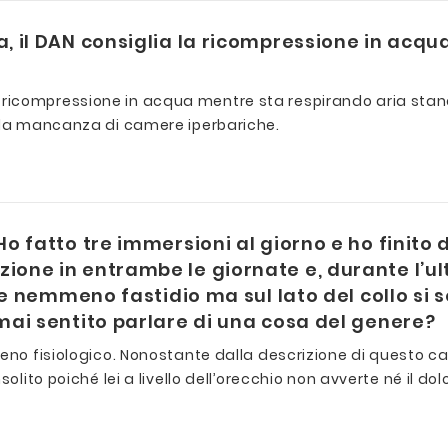
, il DAN consiglia la ricompressione in acq
ricompressione in acqua mentre sta respirando aria stand
alla mancanza di camere iperbariche.
o fatto tre immersioni al giorno e ho finit
one in entrambe le giornate e, durante l’u
 e nemmeno fastidio ma sul lato del collo si 
ai sentito parlare di una cosa del genere?
eno fisiologico. Nonostante dalla descrizione di questo ca
lito poiché lei a livello dell’orecchio non avverte né il dolor