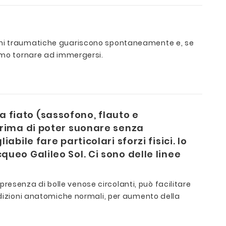
ioni traumatiche guariscono spontaneamente e, se
simo tornare ad immergersi.
fiato (sassofono, flauto e
prima di poter suonare senza
ile fare particolari sforzi fisici. Io
eo Galileo Sol. Ci sono delle linee
 presenza di bolle venose circolanti, può facilitare
ondizioni anatomiche normali, per aumento della