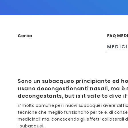
Cerca
FAQ MED
Sono un subacqueo principiante ed ho 
usano decongestionanti nasali, ma è sic
decongestants, but is it safe to dive if
E’ molto comune per i nuovi subacquei avere diff
tecniche che meglio funzionano per te e, di conseg
medicinali ma, conoscendo gli effetti collaterali 
i subacquei.