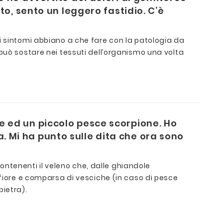
o, sento un leggero fastidio. C’è
i sintomi abbiano a che fare con la patologia da
può sostare nei tessuti dell’organismo una volta
 ed un piccolo pesce scorpione. Ho
a. Mi ha punto sulle dita che ora sono
contenenti il veleno che, dalle ghiandole
nfiore e comparsa di vesciche (in caso di pesce
ietra).