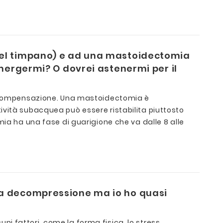
del timpano) e ad una mastoidectomia
mergermi? O dovrei astenermi per il
la compensazione. Una mastoidectomia è
ività subacquea può essere ristabilita piuttosto
mia ha una fase di guarigione che va dalle 8 alle
da decompressione ma io ho quasi
i fattori, come la forma fisica, lo stress