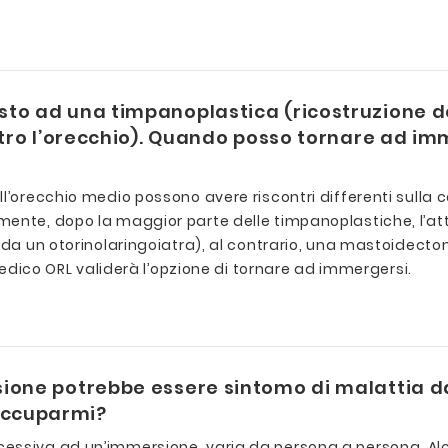
sto ad una timpanoplastica (ricostruzione 
ietro l’orecchio). Quando posso tornare ad im
ell’orecchio medio possono avere riscontri differenti sul
ente, dopo la maggior parte delle timpanoplastiche, l’att
 da un otorinolaringoiatra), al contrario, una mastoidecto
 medico ORL validerà l’opzione di tornare ad immergersi.
sione potrebbe essere sintomo di malattia 
occuparmi?
ssiva ad un’immersione, varia da persona a persona. Alcun