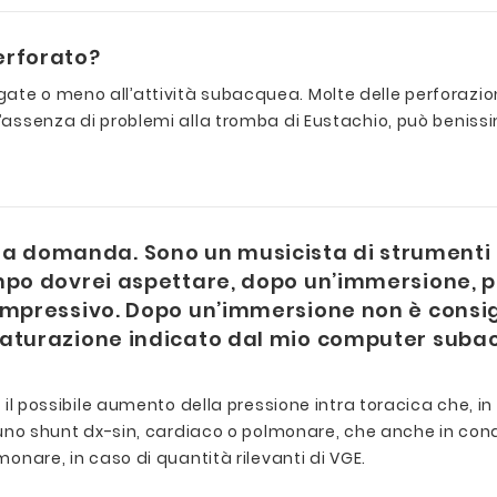
erforato?
gate o meno all’attività subacquea. Molte delle perforaz
 l’assenza di problemi alla tromba di Eustachio, può benis
domanda. Sono un musicista di strumenti a 
empo dovrei aspettare, dopo un’immersione, 
pressivo. Dopo un’immersione non è consigliab
aturazione indicato dal mio computer subacqu
a il possibile aumento della pressione intra toracica che, in
 di uno shunt dx-sin, cardiaco o polmonare, che anche in c
monare, in caso di quantità rilevanti di VGE.