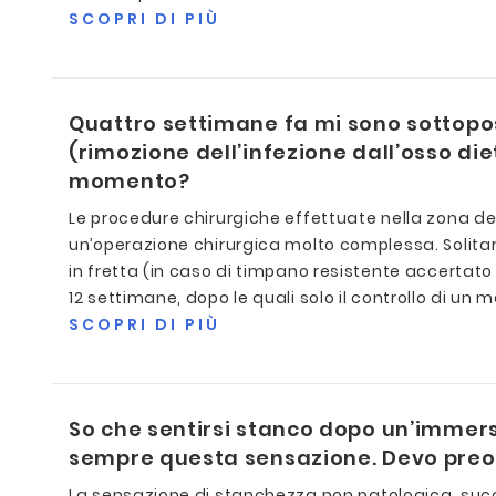
SCOPRI DI PIÙ
Quattro settimane fa mi sono sottopo
(rimozione dell’infezione dall’osso d
momento?
Le procedure chirurgiche effettuate nella zona d
un’operazione chirurgica molto complessa. Solitam
in fretta (in caso di timpano resistente accertato
12 settimane, dopo le quali solo il controllo di un
SCOPRI DI PIÙ
So che sentirsi stanco dopo un’immer
sempre questa sensazione. Devo pre
La sensazione di stanchezza non patologica, succe