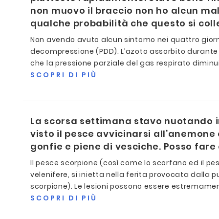
non muovo il braccio non ho alcun male
qualche probabilità che questo si coll
Non avendo avuto alcun sintomo nei quattro giorni
decompressione (PDD). L’azoto assorbito durante le
che la pressione parziale del gas respirato diminui
SCOPRI DI PIÙ
La scorsa settimana stavo nuotando i
visto il pesce avvicinarsi all’anemone 
gonfie e piene di vesciche. Posso far
Il pesce scorpione (così come lo scorfano ed il pes
velenifere, si inietta nella ferita provocata dall
scorpione). Le lesioni possono essere estremamen
SCOPRI DI PIÙ