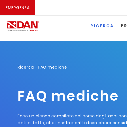
EMERGENZA
RICERCA
P
Ricerca
- FAQ mediche
FAQ mediche
Ecco un elenco compilato nel corso degli anni con
dati di fatto, che i nostri iscritti dovrebbero consi