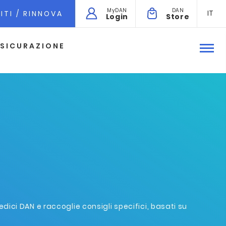
MyDAN
DAN
IT
ITI / RINNOVA
Login
Store
SICURAZIONE
ici DAN e raccoglie consigli specifici, basati su